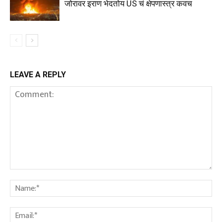
जोरावर इराण भेदतोय US चं क्षेपणास्त्र कवच
LEAVE A REPLY