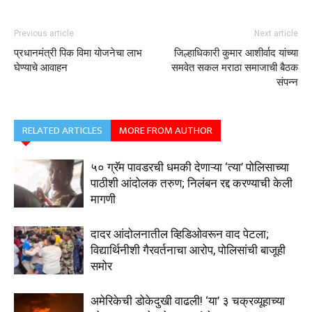
Previous article
Next article
प्रधानमंत्री पिक विमा योजनेचा लाभ
जिल्हाधिकारी कुमार आशीर्वाद यांच्या
घेण्याचे आवाहन
समवेत सकल मराठा समाजाची बैठक
संपन्न
RELATED ARTICLES
MORE FROM AUTHOR
५० ग्रॅम पावडरची धमकी देणाऱ्या ‘त्या’ पोलिसाच्या
पाठीशी आंदोलक तरुण; निलंबन रद्द करण्याची केली
मागणी
दादर आंदोलनातील व्हिडिओवरून वाद पेटला;
विद्यार्थिनीशी गैरवर्तनाचा आरोप, पोलिसांची बाजूही
समोर
अमेरिकेची डोकेदुखी वाढली! ‘या’ ३ चक्रव्यूहाच्या