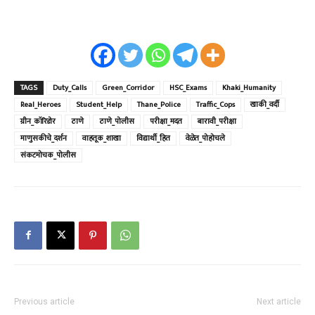
TAGS
Duty_Calls
Green_Corridor
HSC_Exams
Khaki_Humanity
Real_Heroes
Student_Help
Thane_Police
Traffic_Cops
खाकी_वर्दी
ग्रीन_कॉरिडोर
ठाणे
ठाणे_पोलीस
परीक्षा_मदत
बारावी_परीक्षा
माणुसकीचे_दर्शन
वाहतूक_शाखा
विद्यार्थी_हित
वेळेत_पोहोचले
संकटमोचक_पोलीस
Previous article
Next article