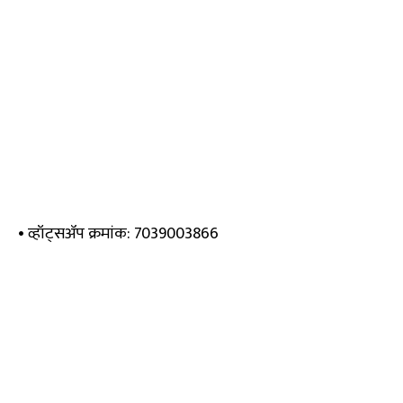
• व्हॉट्सॲप क्रमांक: 7039003866