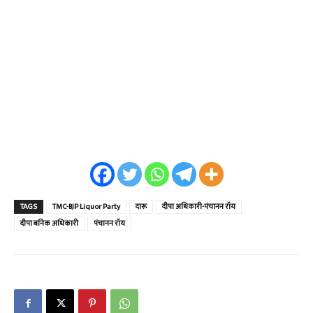
TAGS
TMC-BJP Liquor Party
दारू
दीपा अधिकारी-पंचानन रॉय
दीपा बनिक अधिकारी
पंचानन रॉय