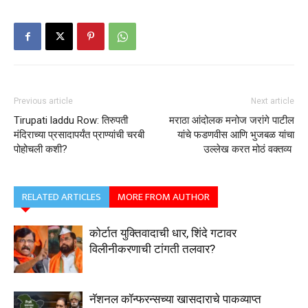
Previous article
Next article
Tirupati laddu Row: तिरुपती
मराठा आंदोलक मनोज जरांगे पाटील
मंदिराच्या प्रसादापर्यंत प्राण्यांची चरबी
यांचे फडणवीस आणि भुजबळ यांचा
पोहोचली कशी?
उल्लेख करत मोठं वक्तव्य
RELATED ARTICLES
MORE FROM AUTHOR
कोर्टात युक्तिवादाची धार, शिंदे गटावर
विलीनीकरणाची टांगती तलवार?
नॅशनल कॉन्फरन्सच्या खासदाराचे पाकव्याप्त