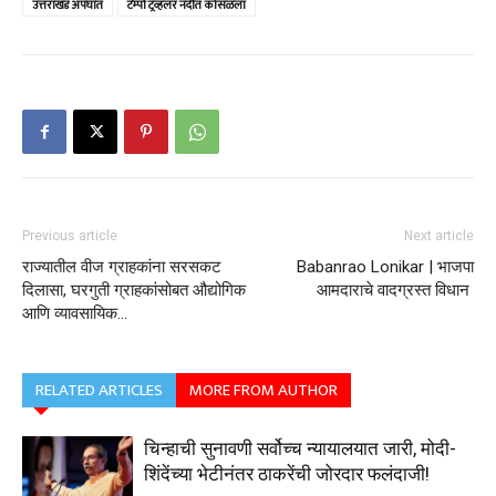
उत्तराखंड अपघात
टेम्पो ट्रॅव्हलर नदीत कोसळला
Previous article
Next article
राज्यातील वीज ग्राहकांना सरसकट
Babanrao Lonikar | भाजपा
दिलासा, घरगुती ग्राहकांसोबत औद्योगिक
आमदाराचे वादग्रस्त विधान
आणि व्यावसायिक…
RELATED ARTICLES
MORE FROM AUTHOR
चिन्हाची सुनावणी सर्वोच्च न्यायालयात जारी, मोदी-
शिंदेंच्या भेटीनंतर ठाकरेंची जोरदार फलंदाजी!