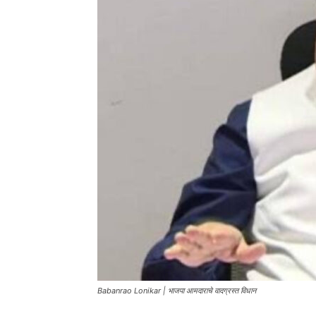
Babanrao Lonikar | भाजपा आमदाराचे वादग्रस्त विधान