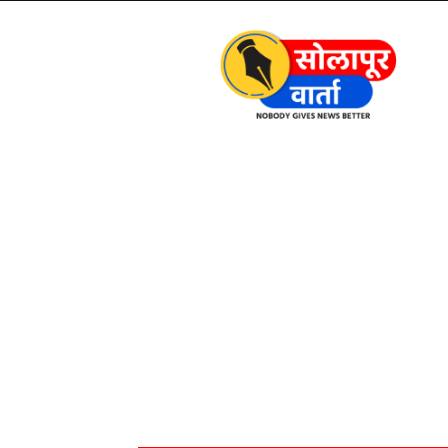
Solapur
Varta