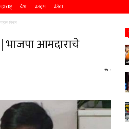
हाराष्ट्र
देश
क्राइम
क्रीडा
ग्रस्त विधान
| भाजपा आमदाराचे
0