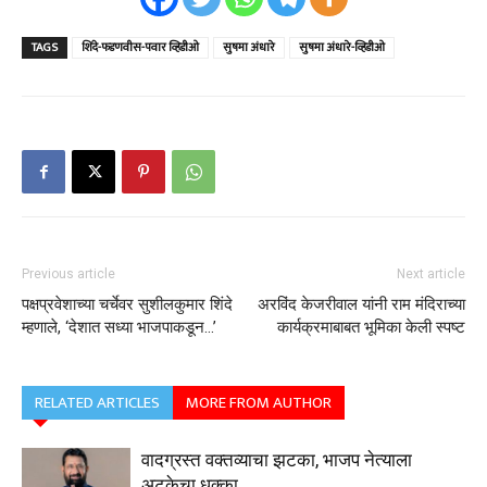
TAGS
शिंदे-फडणवीस-पवार व्हिडीओ
सुषमा अंधारे
सुषमा अंधारे-व्हिडीओ
Previous article
Next article
पक्षप्रवेशाच्या चर्चेवर सुशीलकुमार शिंदे
अरविंद केजरीवाल यांनी राम मंदिराच्या
म्हणाले, ‘देशात सध्या भाजपाकडून…’
कार्यक्रमाबाबत भूमिका केली स्पष्ट
RELATED ARTICLES
MORE FROM AUTHOR
वादग्रस्त वक्तव्याचा झटका, भाजप नेत्याला
अटकेचा धक्का