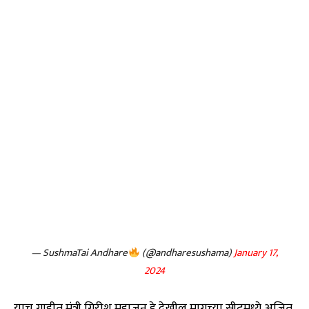
— SushmaTai Andhare
(@andharesushama)
January 17,
2024
याच गाडीत मंत्री गिरीश महाजन हे देखील मागच्या सीटमध्ये अजित