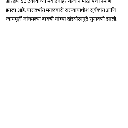
आरक्षण 50 टक्क्यांच्या मर्यादेबाहेर गेल्याने मोठा पेच निर्माण
झाला आहे. यासंदर्भात मंगळवारी सरन्यायाधीश सूर्यकांत आणि
न्यायमूर्ती जॉयमल्या बागची यांच्या खंडपीठापुढे सुनावणी झाली.