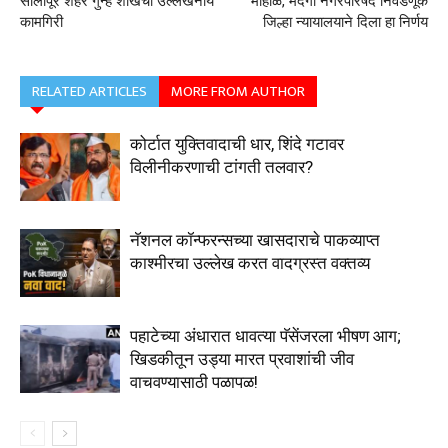
सोलापूर शहर गुन्हे शाखेची उल्लेखनीय
मोहोळ, मैंदर्गी नगरपरिषद निवडणूक
कामगिरी
जिल्हा न्यायालयाने दिला हा निर्णय
RELATED ARTICLES
MORE FROM AUTHOR
कोर्टात युक्तिवादाची धार, शिंदे गटावर
विलीनीकरणाची टांगती तलवार?
नॅशनल कॉन्फरन्सच्या खासदाराचे पाकव्याप्त
काश्मीरचा उल्लेख करत वादग्रस्त वक्तव्य
पहाटेच्या अंधारात धावत्या पॅसेंजरला भीषण आग;
खिडकीतून उड्या मारत प्रवाशांची जीव
वाचवण्यासाठी पळापळ!