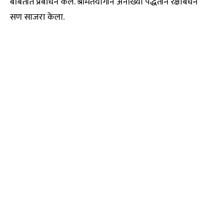
बाबतीत प्रबोधन केले. श्रीमंतयोगीने अनोख्या पद्धतीने रक्षाबंधन
सण साजरा केला.