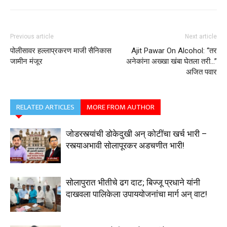
Previous article
Next article
पोलीसावर हल्लाप्रकरण माजी सैनिकास
Ajit Pawar On Alcohol: “तर
जामीन मंजूर
अनेकांना अख्खा खंबा घेतला तरी…”
अजित पवार
RELATED ARTICLES
MORE FROM AUTHOR
जोडरस्त्यांची डोकेदुखी अन् कोटींचा खर्च भारी –
रस्त्याअभावी सोलापूरकर अडचणीत भारी!
सोलापुरात भीतीचे ढग दाट; बिज्जू प्रधाने यांनी
दाखवला पालिकेला उपाययोजनांचा मार्ग अन् वाट!