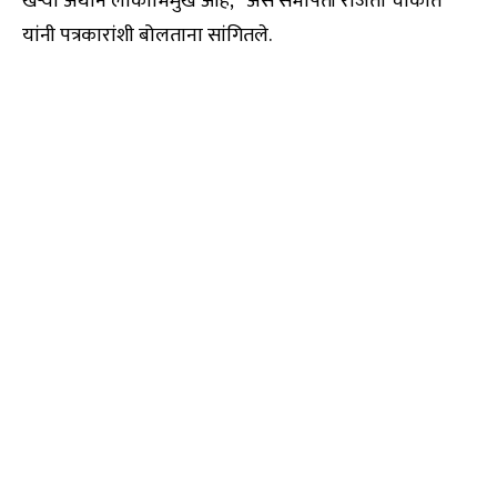
खऱ्या अर्थाने लोकाभिमुख आहे,” असे सभापती रंजिता चाकोते
यांनी पत्रकारांशी बोलताना सांगितले.