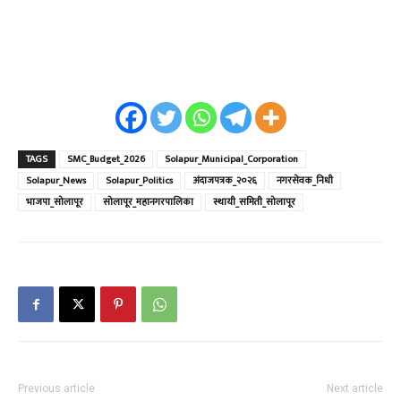
TAGS
SMC_Budget_2026
Solapur_Municipal_Corporation
Solapur_News
Solapur_Politics
अंदाजपत्रक_२०२६
नगरसेवक_निधी
भाजपा_सोलापूर
सोलापूर_महानगरपालिका
स्थायी_समिती_सोलापूर
Previous article
Next article