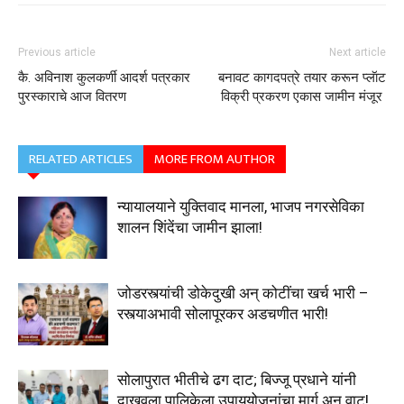
Previous article
Next article
कै. अविनाश कुलकर्णी आदर्श पत्रकार
बनावट कागदपत्रे तयार करून प्लॅाट
पुरस्काराचे आज वितरण
विक्री प्रकरण एकास जामीन मंजूर
RELATED ARTICLES
MORE FROM AUTHOR
न्यायालयाने युक्तिवाद मानला, भाजप नगरसेविका
शालन शिंदेंचा जामीन झाला!
जोडरस्त्यांची डोकेदुखी अन् कोटींचा खर्च भारी –
रस्त्याअभावी सोलापूरकर अडचणीत भारी!
सोलापुरात भीतीचे ढग दाट; बिज्जू प्रधाने यांनी
दाखवला पालिकेला उपाययोजनांचा मार्ग अन् वाट!