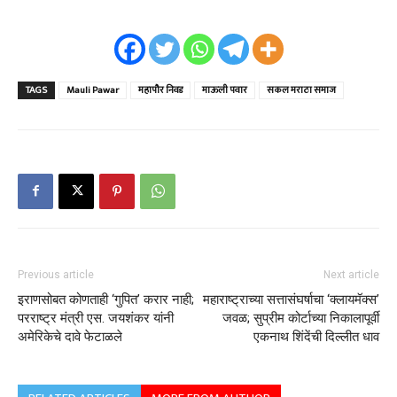
TAGS
Mauli Pawar
महापौर निवड
माऊली पवार
सकल मराठा समाज
Previous article
Next article
इराणसोबत कोणताही ‘गुपित’ करार नाही;
महाराष्ट्राच्या सत्तासंघर्षाचा ‘क्लायमॅक्स’
परराष्ट्र मंत्री एस. जयशंकर यांनी
जवळ; सुप्रीम कोर्टाच्या निकालापूर्वी
अमेरिकेचे दावे फेटाळले
एकनाथ शिंदेंची दिल्लीत धाव