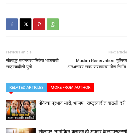
Previous article
Next article
सोलापूर महानगरपालिकेत भाजपाची
Muslim Reservation: मुस्लिम
राष्ट्रवादीशी युती
आरक्षणावर राज्य सरकारचा मोठा निर्णय
RELATED ARTICLES
MORE FROM AUTHOR
पीकेचा प्रभाव भारी, भाजप–राष्ट्रवादीत वाढली दरी
सोलापूर: नामांकित क्लासमध्ये अपहार केल्याप्रकरणी