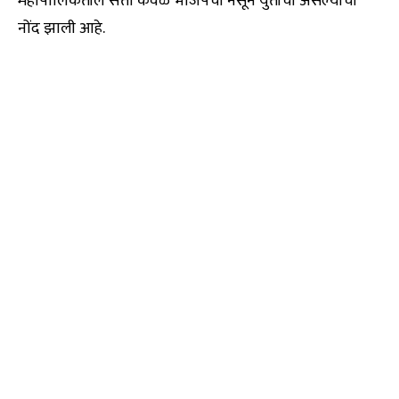
महापालिकेतील सत्ता केवळ भाजपची नसून युतीची असल्याची
नोंद झाली आहे.