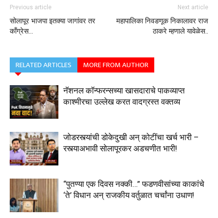
Previous article
Next article
सोलापूर भाजपा इतक्या जागांवर तर
महापालिका निवडणूक निकालावर राज
काँग्रेस…
ठाकरे म्हणाले यावेळेस..
RELATED ARTICLES
MORE FROM AUTHOR
नॅशनल कॉन्फरन्सच्या खासदाराचे पाकव्याप्त
काश्मीरचा उल्लेख करत वादग्रस्त वक्तव्य
जोडरस्त्यांची डोकेदुखी अन् कोटींचा खर्च भारी –
रस्त्याअभावी सोलापूरकर अडचणीत भारी!
“पुतण्या एक दिवस नक्की…” फडणवीसांच्या काकांचे
‘ते’ विधान अन् राजकीय वर्तुळात चर्चांना उधाण!