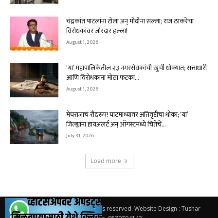
चंद्रकांत पाटलांना टोला अन् मोदींना सल्ला; राज ठाकरेंचा
विरोधकांवर जोरदार हल्ला!
August 1, 2026
‘या’ महापालिकेतील २३ नगरसेवकांची खुर्ची धोक्यात; सत्ताधारी
आणि विरोधकांना मोठा फटका...
August 1, 2026
मेघराजाचं रौद्ररूप! घाटमाथ्यावर अतिवृष्टीचा धोका; ‘या’
जिल्ह्यांना हायअलर्ट अन् ऑगस्टमध्ये चिंतेचे...
July 31, 2026
Load more
© 2026.
Solapur Varta
. All rights reserved. Website Design : Tushar