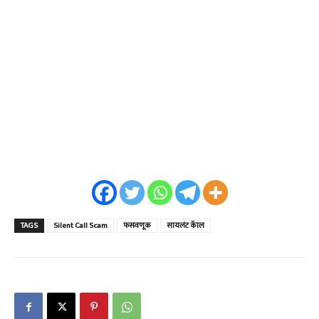
TAGS
Silent Call Scam
फसवणूक
सायलंट कॅाल