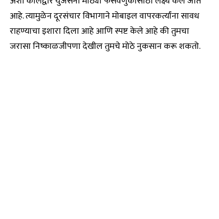
अशा कॉलद्वारे युजर्सना मोठ्या फसवणुकीसाठी लक्ष्य केले जात
आहे. त्यामुळेन दूरसंचार विभागाने मोबाइल वापरकर्त्यांना सावध
राहण्याचा इशारा दिला आहे आणि स्पष्ट केले आहे की तुमचा
जरासा निष्काळजीपणा देखील तुमचे मोठे नुकसान करू शकतो.