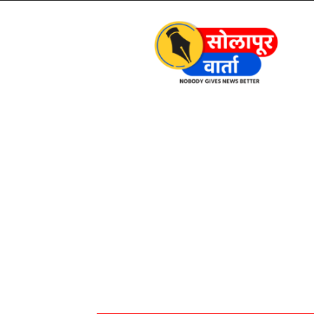
Solapur
Varta