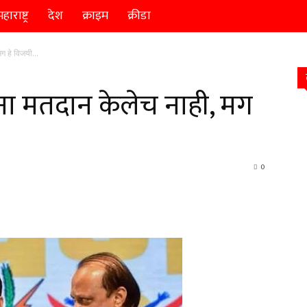
हाराष्ट्र
देश
क्राइम
क्रीडा
मग हे विजयी…
ना मतदान केलेच नाही, मग
0