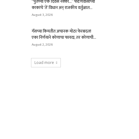
“पुतण्या एक दिवस नक्की…” फडणवीसांच्या
काकांचे ‘ते’ विधान अन् राजकीय वर्तुळात...
August 3, 2026
गॅसच्या किमतीत अचानक मोठा फेरबदल!
एका निर्णयाने कोणाचा फायदा, तर कोणाची...
August 2, 2026
Load more