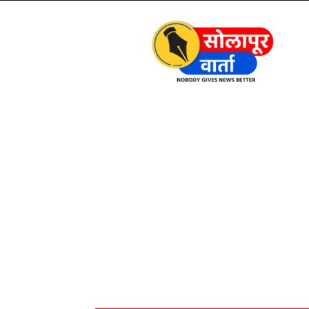
Solapur
Varta