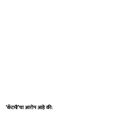
‘कॅटमी’चा आरोप आहे की: