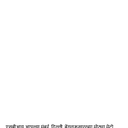
एसबीआय आपल्या मुंबई, दिल्ली, बेंगळुरूसारख्या मोठ्या मेट्रो