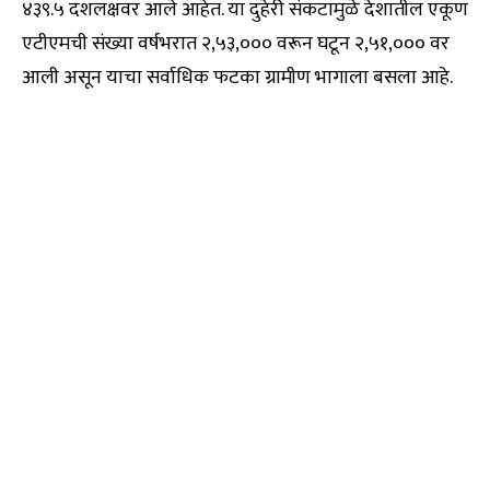
४३९.५ दशलक्षवर आले आहेत. या दुहेरी संकटामुळे देशातील एकूण
एटीएमची संख्या वर्षभरात २,५३,००० वरून घटून २,५१,००० वर
आली असून याचा सर्वाधिक फटका ग्रामीण भागाला बसला आहे.