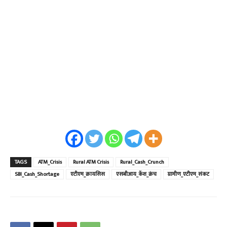
TAGS
ATM_Crisis
Rural ATM Crisis
Rural_Cash_Crunch
SBI_Cash_Shortage
एटीएम_क्रायसिस
एसबीआय_कॅश_क्रंच
ग्रामीण_एटीएम_संकट