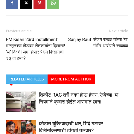
Previous article
Next article
PM Kisan 23rd Installment:
Sanjay Raut: संजय राऊत यांच्या ‘या’
मान्सूनच्या तोंडावर शेतकऱ्यांना दिलासा!
गंभीर आरोपाने खळबळ
‘या’ दिवशी जमा होणार पीएम किसानचा
२३ वा हप्ता?
RELATED ARTICLES
MORE FROM AUTHOR
तिकीट RAC तरी नका होऊ हैराण, रेल्वेच्या ‘या’
नियमाने प्रवास होईल आरामात छान!
कोर्टात युक्तिवादाची धार, शिंदे गटावर
विलीनीकरणाची टांगती तलवार?