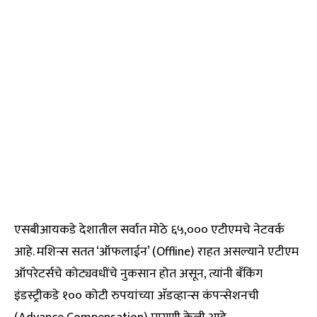
एसबीआयकडे देशातील सर्वात मोठे ६५,००० एटीएमचे नेटवर्क
आहे. मशिन्स सतत ‘ऑफलाईन’ (Offline) राहत असल्याने एटीएम
ऑपरेटर्सचे कोट्यवधींचे नुकसान होत असून, त्यांनी बँकिंग
इंडस्ट्रीकडे १०० कोटी रुपयांच्या अ‍ॅडव्हान्स कंपन्सेशनची