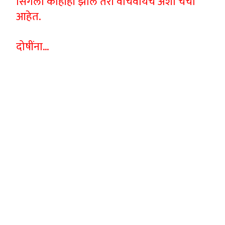
सिंगला काहीही झालं तरी वाचवायचं अशा चर्चा
आहेत.
दोषींना…