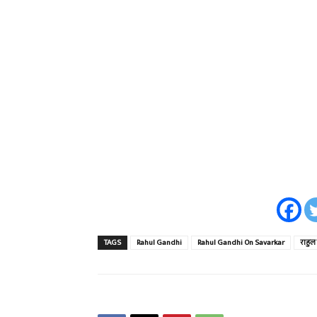
TAGS
Rahul Gandhi
Rahul Gandhi On Savarkar
राहुल 