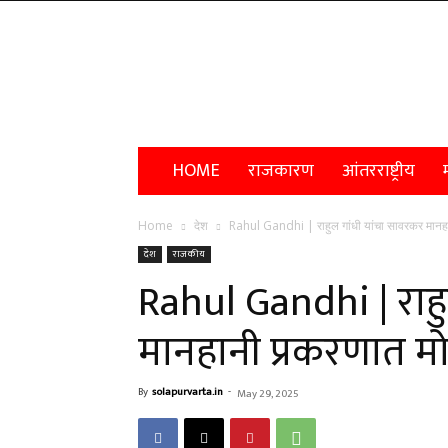
Solapur
Varta
HOME
राजकारण
आंतरराष्ट्रीय
म
Home
देश
Rahul Gandhi | राहुल गांधी यांचा सावरकर मानहा
देश
राजकीय
Rahul Gandhi | राह
मानहानी प्रकरणात मो
By
solapurvarta.in
-
May 29, 2025