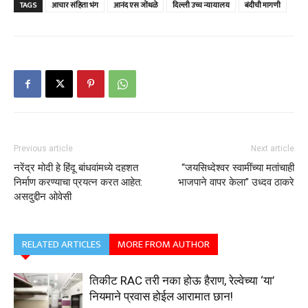
TAGS
आचार संहिता भंग
आनंद एस जोंधळे
दिल्ली उच्च न्यायालय
बंदीची मागणी
Previous article
Next article
नरेंद्र मोदी हे हिंदू बांधवांमध्ये दहशत
“जयसिध्देश्वर स्वामींच्या मतांचाही
निर्माण करण्याचा प्रयत्न करत आहेत:
भाजपाने वापर केला” उध्दव ठाकरे
असदुद्दीन ओवेसी
RELATED ARTICLES
MORE FROM AUTHOR
तिकीट RAC तरी नका होऊ हैराण, रेल्वेच्या ‘या’
नियमाने प्रवास होईल आरामात छान!