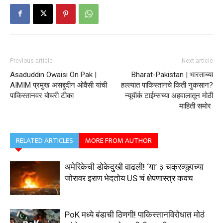
Previous article
Next article
Asaduddin Owaisi On Pak |
Bharat-Pakistan | भारताच्या
AIMIM प्रमुख असद्दुदीन ओवैसी यांची
हल्ल्यात पाकिस्तानचे किती नुकसान?
पाकिस्तानवर बोचरी टीका
न्यूयॅार्क टाईम्सच्या अहवालातून मोठी
माहिती समोर
RELATED ARTICLES
MORE FROM AUTHOR
अमेरिकेची डोकेदुखी वाढली! ‘या’ ३ चक्रव्यूहाच्या
जोरावर इराण भेदतोय US चं क्षेपणास्त्र कवच
PoK मध्ये बंडाची ठिणगी! पाकिस्तानविरोधात मोठं