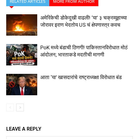
RELATED ARTICLES
MORE FROM AUTHOR
अमेरिकेची डोकेदुखी वाढली! ‘या’ ३ चक्रव्यूहाच्या
जोरावर इराण भेदतोय US चं क्षेपणास्त्र कवच
PoK मध्ये बंडाची ठिणगी! पाकिस्तानविरोधात मोठं
आंदोलन; भारताकडे मदतीची मागणी
आता ‘या’ खासदारांचे राष्ट्राध्यक्षा विरोधात बंड
LEAVE A REPLY