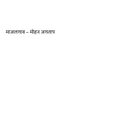
माजलगाव – मोहन जगताप