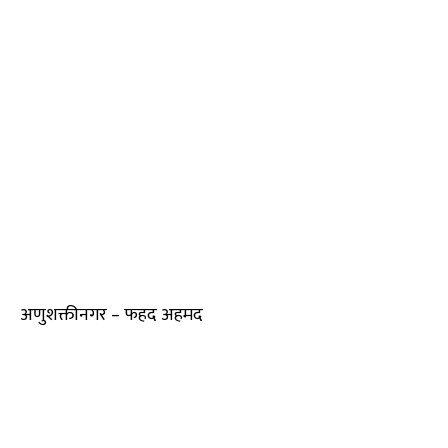
अणुशक्तीनगर – फहद अहमद