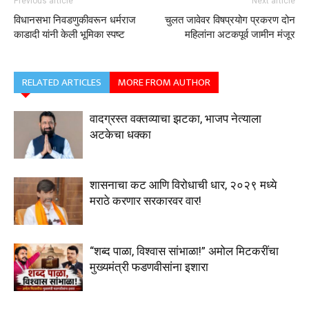
Previous article
Next article
विधानसभा निवडणुकीवरून धर्मराज
चुलत जावेवर विषप्रयोग प्रकरण दोन
काडादी यांनी केली भूमिका स्पष्ट
महिलांना अटकपूर्व जामीन मंजूर
RELATED ARTICLES
MORE FROM AUTHOR
वादग्रस्त वक्तव्याचा झटका, भाजप नेत्याला
अटकेचा धक्का
शासनाचा कट आणि विरोधाची धार, २०२९ मध्ये
मराठे करणार सरकारवर वार!
“शब्द पाळा, विश्वास सांभाळा!” अमोल मिटकरींचा
मुख्यमंत्री फडणवीसांना इशारा