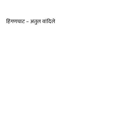
हिंगणघाट – अतुल वांदिले