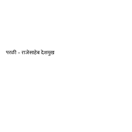
परळी – राजेसाहेब देशमुख