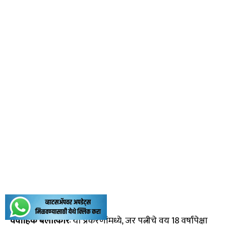
वैवाहिक बलात्कारः
या प्रकरणांमध्ये, जर पत्नीचे वय 18 वर्षांपेक्षा