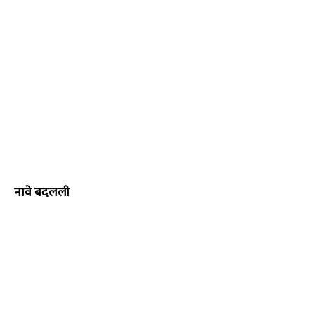
नावे बदलली