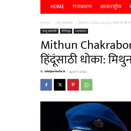
HOME
राजकारण
आंतरराष्ट्रीय
म
Home
चालू घडामोडी
Mithun Chakraborty: ममता बॅनर्जी बंगाली
चालू घडामोडी
बॉलिवूड
राजकारण
Mithun Chakraborty
हिंदूंसाठी धोका: मिथुन
By
solapurvarta.in
-
April 17, 2025