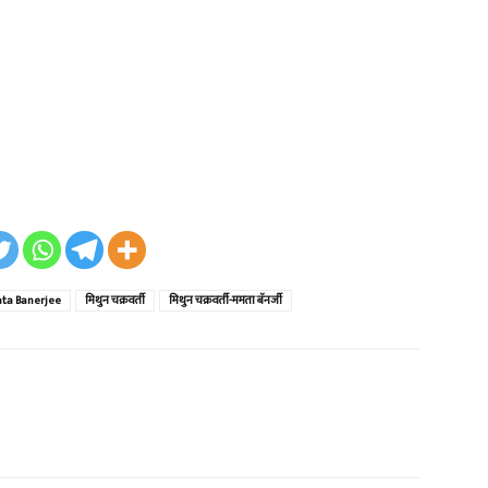
ta Banerjee
मिथुन चक्रवर्ती
मिथुन चक्रवर्ती-ममता बॅनर्जी