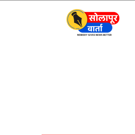
Solapur
Varta