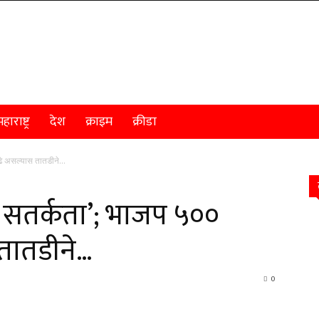
हाराष्ट्र
देश
क्राइम
क्रीडा
पुढे असल्यास तातडीने…
न सतर्कता’; भाजप ५००
 तातडीने…
0