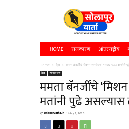
Solapur
Varta
HOME
राजकारण
आंतरराष्ट्रीय
म
Home
देश
ममता बॅनर्जींचे ‘मिशन सतर्कता’; भाजप ५०० मतांनी 
देश
राजकारण
ममता बॅनर्जींचे ‘मिश
मतांनी पुढे असल्यास
By
solapurvarta.in
-
May 3, 2026