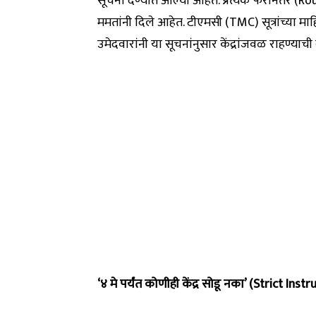
सूचना देण्यात आल्या आहेत. प्रत्येक फेरीनंतर (R
ममतांनी दिले आहेत. टीएमसी (TMC) सूत्रांच्या मा
उमेदवारांनी या सूचनांनुसार केंद्रांजवळ राहण्याची
‘४ मे पर्यंत कोणीही केंद्र सोडू नका’ (Strict Inst