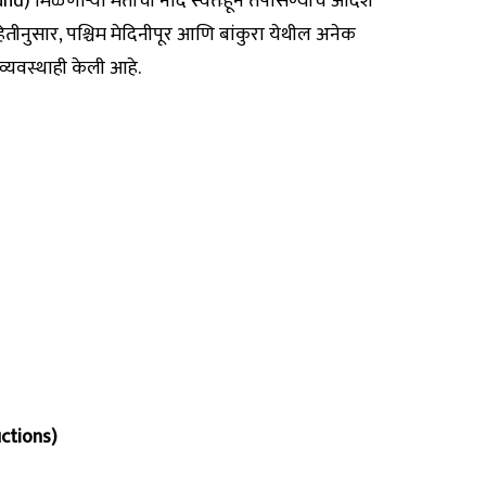
ound) मिळणाऱ्या मतांची नोंद स्वतःहून तपासण्याचे आदेश
हितीनुसार, पश्चिम मेदिनीपूर आणि बांकुरा येथील अनेक
 व्यवस्थाही केली आहे.
ructions)