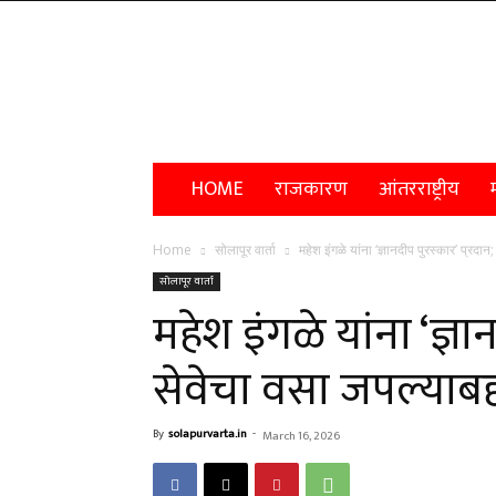
Solapur
Varta
HOME
राजकारण
आंतरराष्ट्रीय
म
Home
सोलापूर वार्ता
महेश इंगळे यांना ‘ज्ञानदीप पुरस्कार’ प्रदान
सोलापूर वार्ता
महेश इंगळे यांना ‘ज्ञान
सेवेचा वसा जपल्याबद
By
solapurvarta.in
-
March 16, 2026