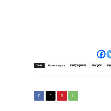
TAGS
Mahesh Ingale
ज्ञानदीप पुरस्कार
महेश इंगळे
महेश