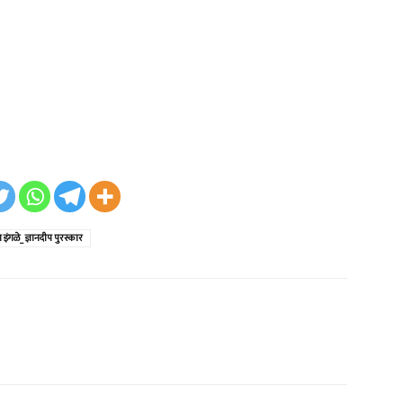
 इंगळे_ ज्ञानदीप पुरस्कार