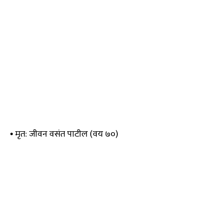
• मृत: जीवन वसंत पाटील (वय ७०)