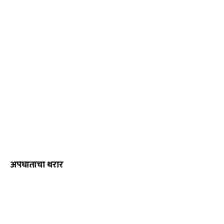
अपघाताचा थरार