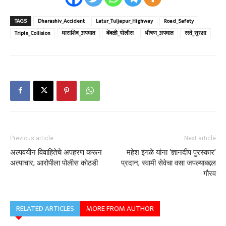
TAGS
Dharashiv_Accident
Latur_Tuljapur_Highway
Road_Safety
Triple_Collision
धाराशिव_अपघात
बेंबळी_पोलीस
भीषण_अपघात
रस्ते_सुरक्षा
Previous article
Next article
अल्पवयीन विवाहितेचे अपहरण करून
महेश इंगळे यांना ‘ज्ञानदीप पुरस्कार’
अत्याचार; आरोपीला पोलीस कोठडी
प्रदान; स्वामी सेवेचा वसा जपल्याबद्दल
गौरव
RELATED ARTICLES
MORE FROM AUTHOR