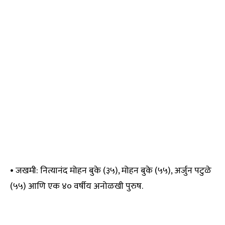
• जखमी: नित्यानंद मोहन बुके (३५), मोहन बुके (५५), अर्जुन पटुळे
(५५) आणि एक ४० वर्षीय अनोळखी पुरुष.