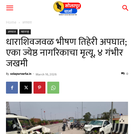
Home
अपघात
अपघात
महाराष्ट्र
धाराशिवजवळ भीषण तिहेरी अपघात;
एका ज्येष्ठ नागरिकाचा मृत्यू, ४ गंभीर
जखमी
By
solapurvarta.in
-
0
March 16, 2026