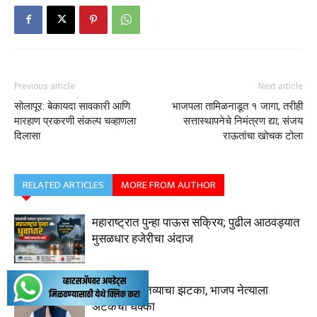
Previous article
Next article
सोलापूर: बेकायदा सावकारी आणि
भाजपला तामिळनाडूत १ जागा, तरीही
मारहाण प्रकरणी संकल्प चव्हाणला
सत्तास्थापनेचे निमंत्रण द्या; संजय
दिलासा
राऊतांचा खोचक टोला
RELATED ARTICLES
MORE FROM AUTHOR
महाराष्ट्रात पुन्हा पाऊस सक्रिय; पुढील आठवड्यात
मुसळधार हजेरीचा अंदाज
वादग्रस्त वक्तव्याचा झटका, भाजप नेत्याला
अटकेचा धक्का