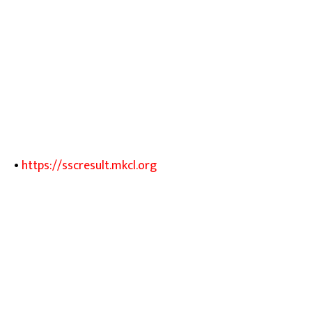
•
https://sscresult.mkcl.org