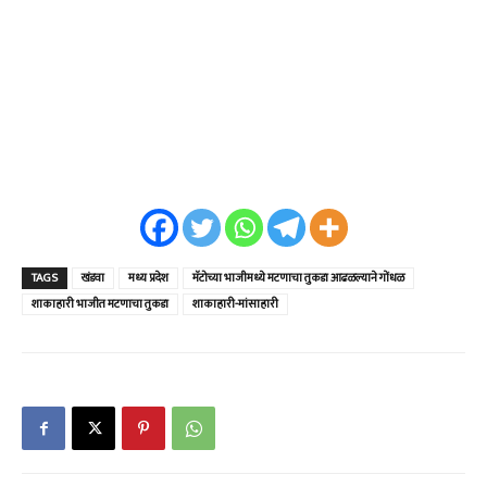
TAGS
खंडवा
मध्य प्रदेश
मॅटोच्या भाजीमध्ये मटणाचा तुकडा आढळल्याने गोंधळ
शाकाहारी भाजीत मटणाचा तुकडा
शाकाहारी-मांसाहारी