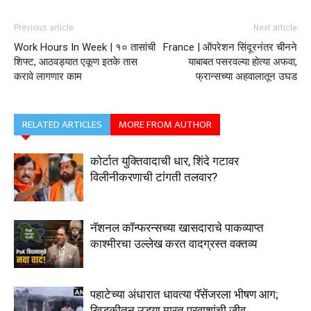
Previous article
Next article
Work Hours In Week | १० तासांची
France | ऑपरेशन सिंदूरनंतर चीनने
शिफ्ट, आठवड्यात एकूण इतके तास
याबाबत पसरवल्या होत्या अफवा,
करावे लागणार काम
फ्रान्सच्या अहवालातून उघड
RELATED ARTICLES
MORE FROM AUTHOR
कोर्टात युक्तिवादाची धार, शिंदे गटावर
विलीनीकरणाची टांगती तलवार?
नॅशनल कॉन्फरन्सच्या खासदाराचे पाकव्याप्त
काश्मीरचा उल्लेख करत वादग्रस्त वक्तव्य
पहाटेच्या अंधारात धावत्या पॅसेंजरला भीषण आग;
खिडकीतून उड्या मारत प्रवाशांची जीव