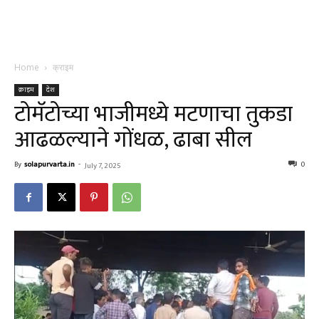
Home
क्राइम
क्राइम
देश
टोमॅटोच्या भाजीमध्ये मटणाचा तुकडा
आढळल्याने गोंधळ, ढाबा सील
By
solapurvarta.in
-
0
July 7, 2025