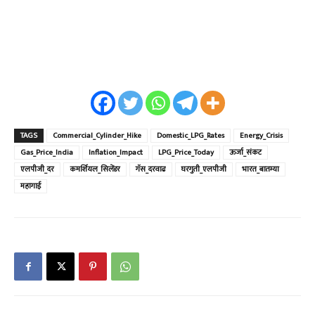
TAGS
Commercial_Cylinder_Hike
Domestic_LPG_Rates
Energy_Crisis
Gas_Price_India
Inflation_Impact
LPG_Price_Today
ऊर्जा_संकट
एलपीजी_दर
कमर्शियल_सिलेंडर
गॅस_दरवाढ
घरगुती_एलपीजी
भारत_बातम्या
महागाई