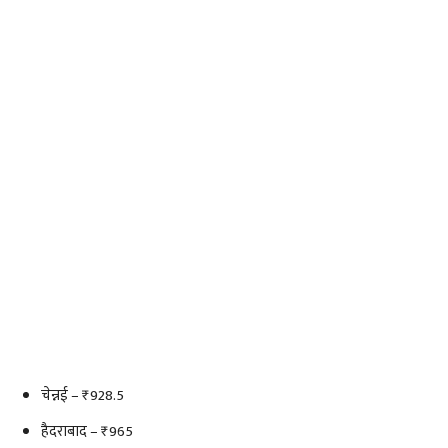
चेन्नई – ₹928.5
हैदराबाद – ₹965