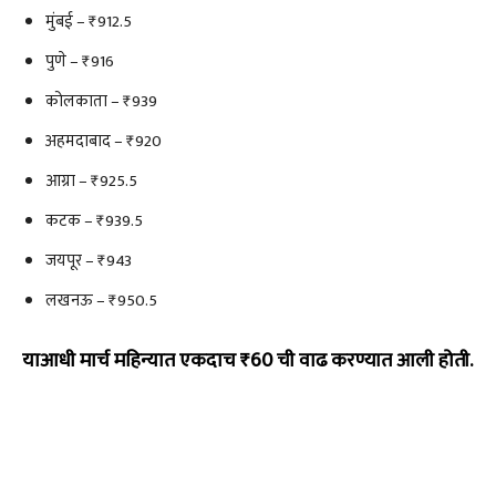
मुंबई – ₹912.5
पुणे – ₹916
कोलकाता – ₹939
अहमदाबाद – ₹920
आग्रा – ₹925.5
कटक – ₹939.5
जयपूर – ₹943
लखनऊ – ₹950.5
याआधी मार्च महिन्यात एकदाच ₹60 ची वाढ करण्यात आली होती.