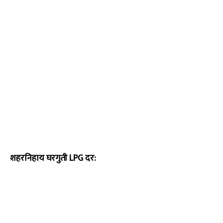
शहरनिहाय घरगुती LPG दर: