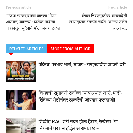
Previous article
Next article
भाजपा खासदारांच्या कारला भीषण
बंगाल निवडणुकीवर बांगलादेशी
अपघात; डंपरच्या धडकेत गाडीचा
खासदाराचे वक्तव्य चर्चेत; ‘भाजप सत्तेत
चक्काचूर, सुदैवाने मोठा अनर्थ टळला
आल्यास…
RELATED ARTICLES
MORE FROM AUTHOR
पीकेचा प्रभाव भारी, भाजप–राष्ट्रवादीत वाढली दरी
चिन्हाची सुनावणी सर्वोच्च न्यायालयात जारी, मोदी-
शिंदेंच्या भेटीनंतर ठाकरेंची जोरदार फलंदाजी!
तिकीट RAC तरी नका होऊ हैराण, रेल्वेच्या ‘या’
नियमाने प्रवास होईल आरामात छान!