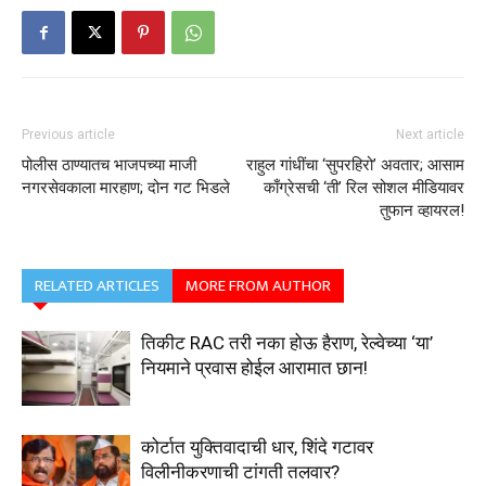
Previous article
Next article
पोलीस ठाण्यातच भाजपच्या माजी
राहुल गांधींचा ‘सुपरहिरो’ अवतार; आसाम
नगरसेवकाला मारहाण; दोन गट भिडले
काँग्रेसची ‘ती’ रिल सोशल मीडियावर
तुफान व्हायरल!
RELATED ARTICLES
MORE FROM AUTHOR
तिकीट RAC तरी नका होऊ हैराण, रेल्वेच्या ‘या’
नियमाने प्रवास होईल आरामात छान!
कोर्टात युक्तिवादाची धार, शिंदे गटावर
विलीनीकरणाची टांगती तलवार?