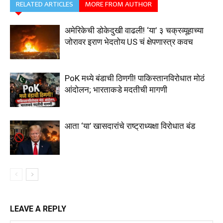
RELATED ARTICLES
MORE FROM AUTHOR
अमेरिकेची डोकेदुखी वाढली! ‘या’ ३ चक्रव्यूहाच्या
जोरावर इराण भेदतोय US चं क्षेपणास्त्र कवच
PoK मध्ये बंडाची ठिणगी! पाकिस्तानविरोधात मोठं
आंदोलन; भारताकडे मदतीची मागणी
आता ‘या’ खासदारांचे राष्ट्राध्यक्षा विरोधात बंड
LEAVE A REPLY