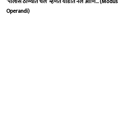
‘पोलीस ठाण्यात चल’ म्हणत यार्डात नेले आणि… (Modus
Operandi)