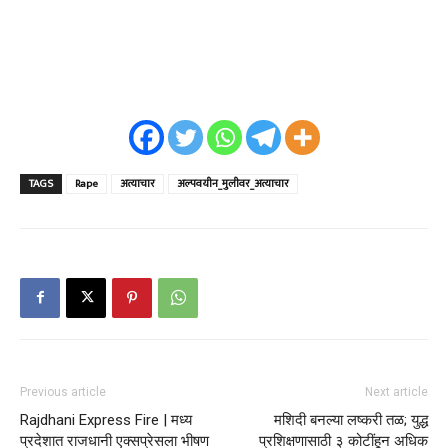
TAGS
Rape
अत्याचार
अल्पवयीन_मुलीवर_अत्याचार
Previous article
Next article
Rajdhani Express Fire | मध्य
मशिदी बनल्या लष्करी तळ; युद्ध
प्रदेशात राजधानी एक्सप्रेसला भीषण
प्रशिक्षणासाठी ३ कोटींहून अधिक