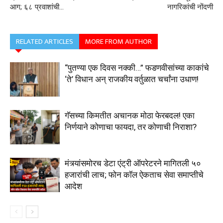
आग; ६८ प्रवाशांची…
नागरिकांची नोंदणी
RELATED ARTICLES
MORE FROM AUTHOR
“पुतण्या एक दिवस नक्की…” फडणवीसांच्या काकांचे
‘ते’ विधान अन् राजकीय वर्तुळात चर्चांना उधाण!
गॅसच्या किमतीत अचानक मोठा फेरबदल! एका
निर्णयाने कोणाचा फायदा, तर कोणाची निराशा?
मंत्र्यांसमोरच डेटा एंट्री ऑपरेटरने मागितली ₹५०
हजारांची लाच; फोन कॉल ऐकताच सेवा समाप्तीचे
आदेश