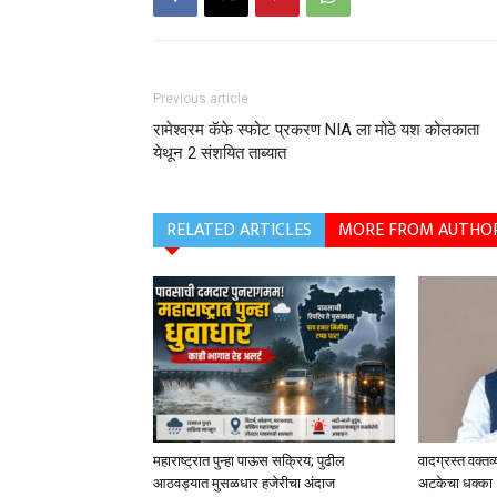
Previous article
रामेश्वरम कॅफे स्फोट प्रकरण NIA ला मोठे यश कोलकाता
येथून 2 संशयित ताब्यात
RELATED ARTICLES
MORE FROM AUTHO
महाराष्ट्रात पुन्हा पाऊस सक्रिय; पुढील
वादग्रस्त वक्तव
आठवड्यात मुसळधार हजेरीचा अंदाज
अटकेचा धक्का