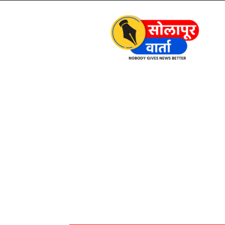
Solapur
Varta