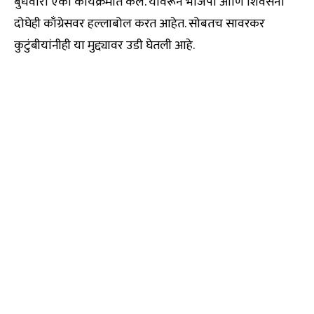
बुधवारी एका कार्यक्रमात केले. यावरून भाजपा आणि शिवसेना
दोघेही काँग्रेसवर हल्लाबोल करत आहेत. सोबतच सावरकर
कुटुंबीयांनीही या मुद्द्यावर उडी घेतली आहे.