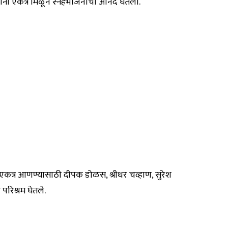
्वांनी एकत्र मिळून स्नेहभोजनाचा आनंद घेतला.
 एकत्र आणण्यासाठी दीपक डोळस, श्रीधर चव्हाण, सुरेश
 परिश्रम घेतले.