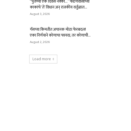
“पुतण्या एक दिवस नक्की…” फडणवीसांच्या
काकांचे ‘ते’ विधान अन् राजकीय वर्तुळात...
August 3, 2026
गॅसच्या किमतीत अचानक मोठा फेरबदल!
एका निर्णयाने कोणाचा फायदा, तर कोणाची...
August 2, 2026
Load more