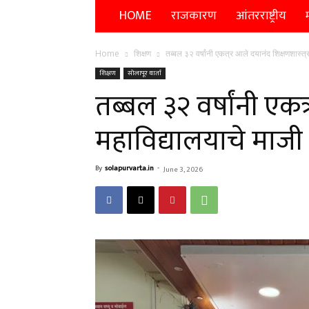
HOME
राजकारण
आंतरराष्ट्रीय
म
Home
शिक्षण
तब्बल ३२ वर्षांनी एकत्र आले दयानंद शिक्षणशास्त्र 
शिक्षण
सोलापूर वार्ता
तब्बल ३२ वर्षांनी एकत
महाविद्यालयाचे माजी वि
By
solapurvarta.in
-
June 3, 2026