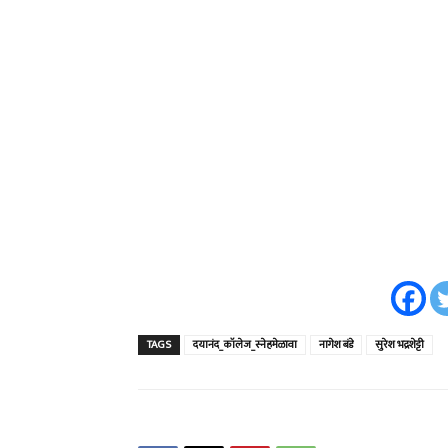
TAGS
दयानंद_कॉलेज_स्नेहमेळावा
नागेश बंडे
सुरेश भद्रशेट्टी