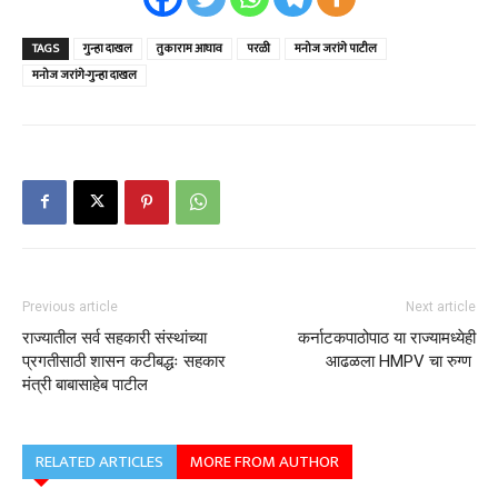
TAGS
गुन्हा दाखल
तुकाराम आघाव
परळी
मनोज जरांगे पाटील
मनोज जरांगे-गुन्हा दाखल
Previous article
Next article
राज्यातील सर्व सहकारी संस्थांच्या
कर्नाटकपाठोपाठ या राज्यामध्येही
प्रगतीसाठी शासन कटीबद्धः सहकार
आढळला HMPV चा रुग्ण
मंत्री बाबासाहेब पाटील
RELATED ARTICLES
MORE FROM AUTHOR