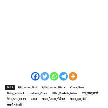
TAGS
BJP_Leader_Shot
BJYM_Leader_Attack
Crime_News
Firing_Incident
Lucknow_Crime
Uttar_Pradesh_Police
उत्तर_प्रदेश_बातमी
चेतन_हल्ला_प्रकरण
दहशत
भाजप_नेत्यावर_गोळीबार
भाजप_युवा_मोर्चा
लखनौ_गुन्हेगारी