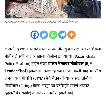
भाजपच्या युवा नेत्यावर भररस्त्यात गोळीबार; दोन गोळ्या झाडल्याने प्रकृती चिंताजनक
लखनौ,दि.१०: उत्तर प्रदेशच्या राजधानीत गुन्हेगारांचे धाडस शिगेला
पोहोचले आहे. बाजार खाला पोलीस ठाण्याच्या (Bazar Khala
Police Station) हद्दीत एका
भाजप नेत्यावर गोळीबार (BJP
Leader Shot)
झाल्याची धक्कादायक घटना घडली आहे. भारतीय
जनता युवा मोर्चाचे (BJYM) नेते
चेतन
यांच्यावर अज्ञातांनी हा
गोळीबार (Firing) केला असून, या घटनेमुळे संपूर्ण शहरात
दहशतीचे (Panic) वातावरण निर्माण झाले आहे.