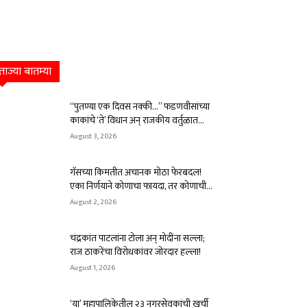
ताज्या बातम्या
“पुतण्या एक दिवस नक्की…” फडणवीसांच्या
काकांचे ‘ते’ विधान अन् राजकीय वर्तुळात...
August 3, 2026
गॅसच्या किमतीत अचानक मोठा फेरबदल!
एका निर्णयाने कोणाचा फायदा, तर कोणाची...
August 2, 2026
चंद्रकांत पाटलांना टोला अन् मोदींना सल्ला;
राज ठाकरेंचा विरोधकांवर जोरदार हल्ला!
August 1, 2026
‘या’ महापालिकेतील २३ नगरसेवकांची खुर्ची