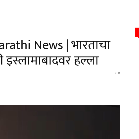
rathi News | भारताचा
ी इस्लामाबादवर हल्ला
0