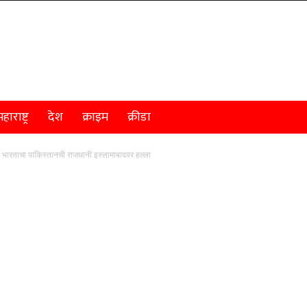
हाराष्ट्र
देश
क्राइम
क्रीडा
ताचा पाकिस्तानची राजधानी इस्लामाबादवर हल्ला