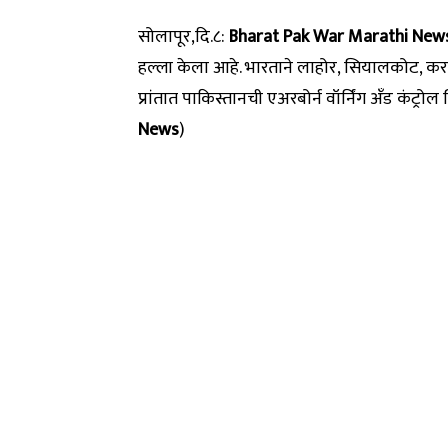
सोलापूर,दि.८:
Bharat Pak War Marathi News 
हल्ला केला आहे. भारताने लाहोर, सियालकोट, करा
प्रांतात पाकिस्तानची एअरबोर्न वॉर्निंग अँड कंट्
News
)