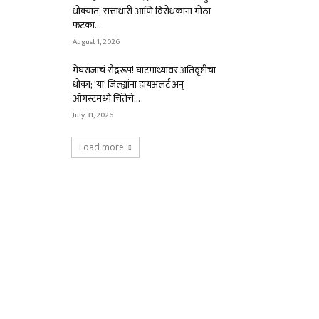
धोक्यात; सत्ताधारी आणि विरोधकांना मोठा
फटका...
August 1, 2026
मेघराजाचं रौद्ररूप! घाटमाथ्यावर अतिवृष्टीचा
धोका; ‘या’ जिल्ह्यांना हायअलर्ट अन्
ऑगस्टमध्ये चिंतेचे...
July 31, 2026
Load more