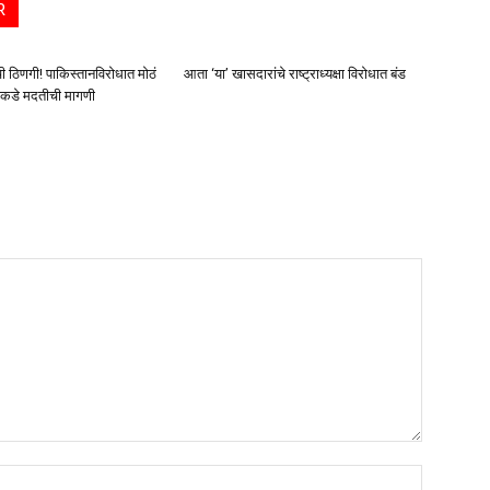
R
ची ठिणगी! पाकिस्तानविरोधात मोठं
आता ‘या’ खासदारांचे राष्ट्राध्यक्षा विरोधात बंड
कडे मदतीची मागणी