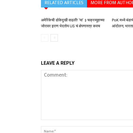
RELATED ARTICLES
MORE FROM AUTHO
अमेरिकेची डोकेदुखी वाढली! ‘या’ ३ चक्रव्यूहाच्या
PoK मध्ये बंडा
जोरावर इराण भेदतोय US चं क्षेपणास्त्र कवच
आंदोलन; भारता
LEAVE A REPLY