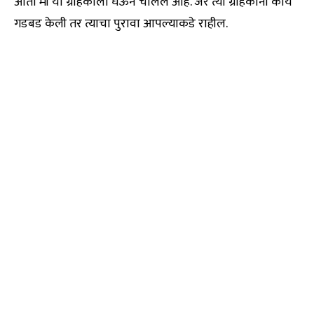
आता मी या ग्राहकाला घेऊन चालले आहे. जर त्या ग्राहकांनी काय
गडबड केली तर त्याचा पुरावा आपल्याकडे राहील.