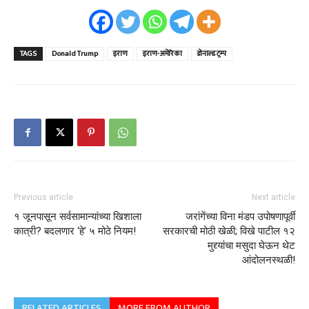
TAGS
Donald Trump
इराण
इराण-अमेरिका
डोनाल्ड ट्रम्प
Previous article
Next article
१ जूनपासून सर्वसामान्यांच्या खिशाला
जरांगेंच्या विना मंडप उपोषणापूर्वी
कात्री? बदलणार ‘हे’ ५ मोठे नियम!
सरकारची मोठी खेळी; विखे पाटील १२
मुद्द्यांचा मसुदा घेऊन थेट
आंदोलनस्थळी!
RELATED ARTICLES
MORE FROM AUTHOR