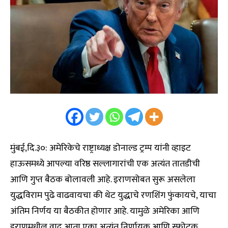
मुंबई,दि.३०: अमेरिकेचे राष्ट्राध्यक्ष डोनाल्ड ट्रम्प यांनी व्हाइट
हाऊसमध्ये आपल्या वरिष्ठ सल्लागारांची एक अत्यंत तातडीची
आणि गुप्त बैठक बोलावली आहे. इराणसोबत सुरू असलेला
युद्धविराम पुढे वाढवायचा की थेट युद्धाचे रणशिंग फुंकायचे, याचा
अंतिम निर्णय या बैठकीत होणार आहे. यामुळे अमेरिका आणि
इराणमधील वाद आता एका अत्यंत निर्णायक आणि स्फोटक