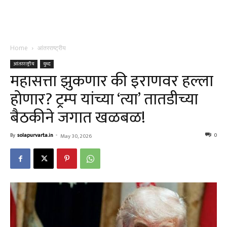
Home
आंतरराष्ट्रीय
आंतरराष्ट्रीय
युध्द
महासत्ता झुकणार की इराणवर हल्ला
होणार? ट्रम्प यांच्या ‘त्या’ तातडीच्या
बैठकीने जगात खळबळ!
By
solapurvarta.in
-
0
May 30, 2026