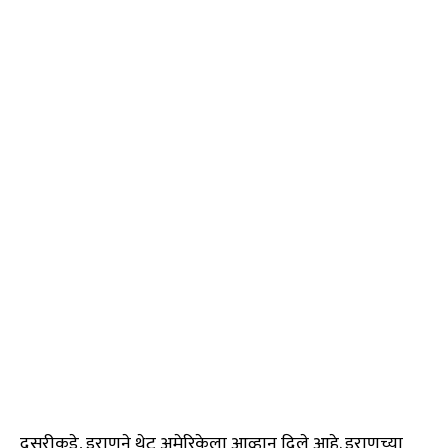
दुसरीकडे, इराणने थेट अमेरिकेला आव्हान दिले आहे. इराणच्या