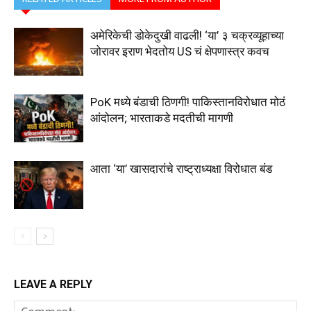
अमेरिकेची डोकेदुखी वाढली! ‘या’ ३ चक्रव्यूहाच्या
जोरावर इराण भेदतोय US चं क्षेपणास्त्र कवच
PoK मध्ये बंडाची ठिणगी! पाकिस्तानविरोधात मोठं
आंदोलन; भारताकडे मदतीची मागणी
आता ‘या’ खासदारांचे राष्ट्राध्यक्षा विरोधात बंड
LEAVE A REPLY