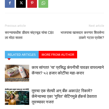
Previous article
Next article
सरन्यायाधीश डीवाय चंद्रचूड यांचा CBI
भाजपाचा खासदार करणार शिवसेना
ला मोठा सल्ला
ठाकरे गटात प्रवेश?
RELATED ARTICLES
MORE FROM AUTHOR
काय सांगता! ‘या’ प्रसिद्ध कंपनीची पावडर वापरल्याने
कॅन्सर? ५२ हजार कोटींचा महा-करार
तुमचा एक सेल्फी अन् बँक अकाउंट रिकामे?
कॅमेऱ्याच्या एका ‘गुपित’ सेटिंगमुळे हॅकर्स ठेवतात
तुमच्यावर नजर!