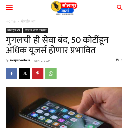
Home
मोबाईल ॲप
मोबाईल ॲप
विज्ञान आणि तंत्रज्ञान
गुगलची ही सेवा बंद, 50 कोटींहून
अधिक यूजर्स होणार प्रभावित
By
solapurvarta.in
-
0
April 2, 2024