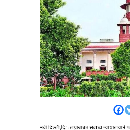
नवी दिल्ली,दि.1: लग्नाबाबत सर्वोच्च न्यायालयाने मह