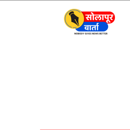
Solapur
Varta