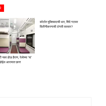
R
कोर्टात युक्तिवादाची धार, शिंदे गटावर
विलीनीकरणाची टांगती तलवार?
का होऊ हैराण, रेल्वेच्या ‘या’
स होईल आरामात छान!