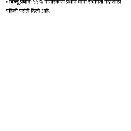
•
बिज्जू प्रधाने:
५५% नागरिकांनी प्रधाने यांना सभापती पदासाठी
पहिली पसंती दिली आहे.