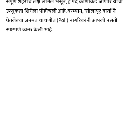
संपूर्ण शहराचे लक्ष लागले असून, हे पद कोणाकडे जाणार याची
उत्सुकता शिगेला पोहोचली आहे. दरम्यान, ‘सोलापूर वार्ता’ने
घेतलेल्या जनमत चाचणीत (Poll) नागरिकांनी आपली पसंती
स्पष्टपणे व्यक्त केली आहे.