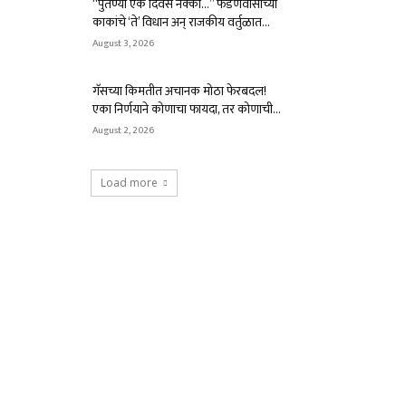
“पुतण्या एक दिवस नक्की…” फडणवीसांच्या
काकांचे ‘ते’ विधान अन् राजकीय वर्तुळात...
August 3, 2026
गॅसच्या किमतीत अचानक मोठा फेरबदल!
एका निर्णयाने कोणाचा फायदा, तर कोणाची...
August 2, 2026
Load more