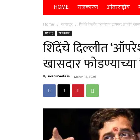
HOME
राजकारण
आंतरराष्ट्रीय
म
Home
महाराष्ट्र
शिंदेंचे दिल्लीत ‘ऑपरेशन टायगर’; ठाकरेंचे खास
महाराष्ट्र
राजकारण
शिंदेंचे दिल्लीत ‘ऑपर
खासदार फोडण्याच्या 
By
solapurvarta.in
-
March 18, 2026