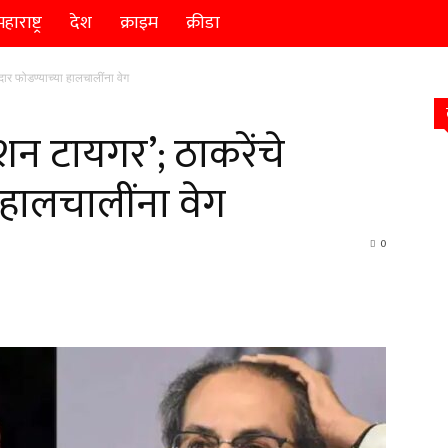
हाराष्ट्र
देश
क्राइम
क्रीडा
दार फोडण्याच्या हालचालींना वेग
ेशन टायगर’; ठाकरेंचे
हालचालींना वेग
0