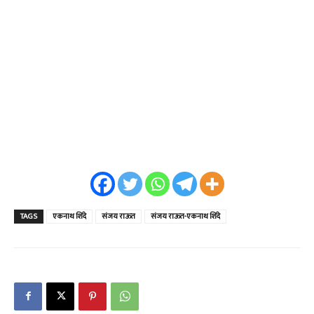
TAGS
एकनाथ शिंदे
संजय राऊत
संजय राऊत-एकनाथ शिंदे