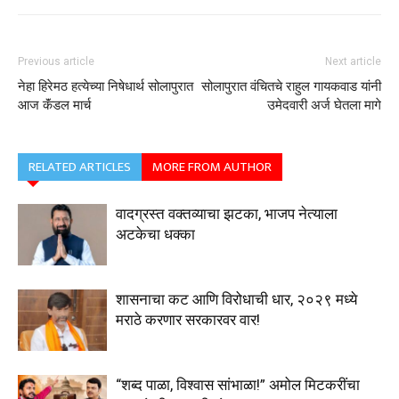
Previous article
Next article
नेहा हिरेमठ हत्येच्या निषेधार्थ सोलापुरात
सोलापुरात वंचितचे राहुल गायकवाड यांनी
आज कॅंडल मार्च
उमेदवारी अर्ज घेतला मागे
RELATED ARTICLES
MORE FROM AUTHOR
वादग्रस्त वक्तव्याचा झटका, भाजप नेत्याला
अटकेचा धक्का
शासनाचा कट आणि विरोधाची धार, २०२९ मध्ये
मराठे करणार सरकारवर वार!
“शब्द पाळा, विश्वास सांभाळा!” अमोल मिटकरींचा