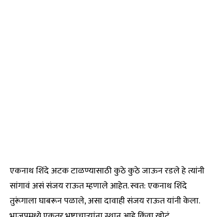
एकनाथ शिंदे अटक टाळण्यासाठी कुठे कुठे जाऊन रडले हे त्यांनी
सांगावं असं संजय राऊत म्हणाले आहेत. स्वत: एकनाथ शिंदे
तुरूंगाला घाबरून पळाले, असा दावाही संजय राऊत यांनी केला.
भाजपमध्ये एकतर भ्रष्टाचाऱ्यांना स्थान आहे किंवा खोटं