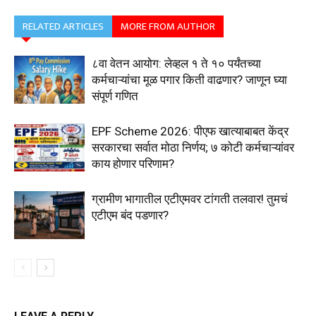
RELATED ARTICLES
MORE FROM AUTHOR
८वा वेतन आयोग: लेव्हल १ ते १० पर्यंतच्या
कर्मचाऱ्यांचा मूळ पगार किती वाढणार? जाणून घ्या
संपूर्ण गणित
EPF Scheme 2026: पीएफ खात्याबाबत केंद्र
सरकारचा सर्वात मोठा निर्णय; ७ कोटी कर्मचाऱ्यांवर
काय होणार परिणाम?
ग्रामीण भागातील एटीएमवर टांगती तलवार! तुमचं
एटीएम बंद पडणार?