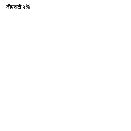
जीएसटी ५%